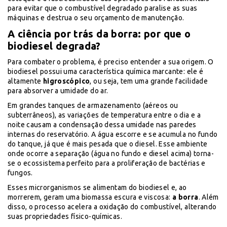
para evitar que o combustível degradado paralise as suas
máquinas e destrua o seu orçamento de manutenção.
A ciência por trás da borra: por que o
biodiesel degrada?
Para combater o problema, é preciso entender a sua origem. O
biodiesel possui uma característica química marcante: ele é
altamente
higroscópico
, ou seja, tem uma grande facilidade
para absorver a umidade do ar.
Em grandes tanques de armazenamento (aéreos ou
subterrâneos), as variações de temperatura entre o dia e a
noite causam a condensação dessa umidade nas paredes
internas do reservatório. A água escorre e se acumula no fundo
do tanque, já que é mais pesada que o diesel. Esse ambiente
onde ocorre a separação (água no fundo e diesel acima) torna-
se o ecossistema perfeito para a proliferação de bactérias e
fungos.
Esses microrganismos se alimentam do biodiesel e, ao
morrerem, geram uma biomassa escura e viscosa:
a borra
. Além
disso, o processo acelera a oxidação do combustível, alterando
suas propriedades físico-químicas.