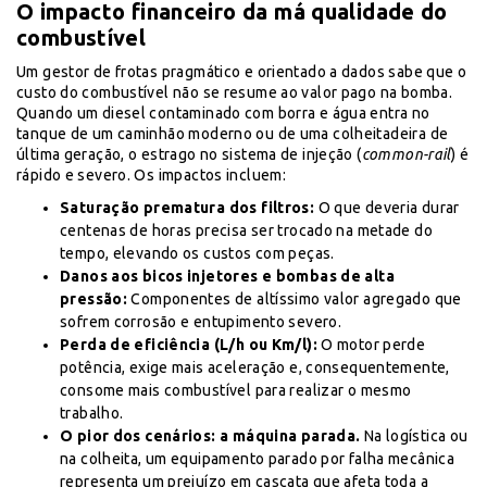
O impacto financeiro da má qualidade do
combustível
Um gestor de frotas pragmático e orientado a dados sabe que o
custo do combustível não se resume ao valor pago na bomba.
Quando um diesel contaminado com borra e água entra no
tanque de um caminhão moderno ou de uma colheitadeira de
última geração, o estrago no sistema de injeção (
common-rail
) é
rápido e severo. Os impactos incluem:
Saturação prematura dos filtros:
O que deveria durar
centenas de horas precisa ser trocado na metade do
tempo, elevando os custos com peças.
Danos aos bicos injetores e bombas de alta
pressão:
Componentes de altíssimo valor agregado que
sofrem corrosão e entupimento severo.
Perda de eficiência (L/h ou Km/l):
O motor perde
potência, exige mais aceleração e, consequentemente,
consome mais combustível para realizar o mesmo
trabalho.
O pior dos cenários: a máquina parada.
Na logística ou
na colheita, um equipamento parado por falha mecânica
representa um prejuízo em cascata que afeta toda a